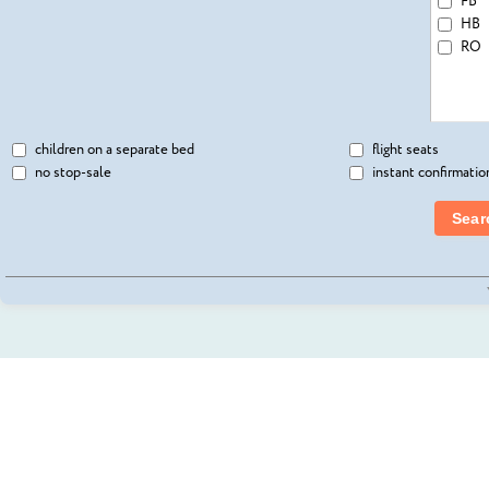
FB
AMATHUS BEACH H
HB
AMATHUS RESIDENC
RO
AMAVI (ADULTS & C
AMETHYST HOTEL 3
AMORGOS BOUTIQU
AMPHORA HOTEL & 
children on a separate bed
flight seats
ANASSA HOTEL 5*
no stop-sale
instant confirmatio
ANASTASIA BEACH 
ANASTASIA HOTEL A
Sear
ANEMI HOTEL & SUI
ANMARIA BEACH HO
ANNABELLE 5*
ANONYMOUS BEACH
ANTHEA HOTEL APT
ANTIGONI HOTEL 3
ANTONIS G HOTEL 
AQUAMARE BEACH 
ASCOS CORAL BEAC
ASTERIAS BEACH HO
AT HERBAL HOTEL 4