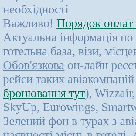
необхідності
Важливо!
Порядок оплат 
Актуальна інформація по к
готельна база, візи, місц
Обов'язкова
он-лайн реєст
рейси таких авіакомпаній 
бронювання тут
), Wizzair
SkyUp,
Eurowings, Smartw
Зелений фон в турах з ав
наявності місць в готелі. 