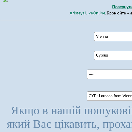
Повернути
Aristeya LiveOnline
. Бронюйте ж
Vienna
Cyprus
----
CYP: Larnaca from Vienna 
Якщо в нашій пошуковій
який Вас цікавить, прох