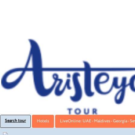
Search tour
Hotels
LiveOnline: UAE • Maldives • Georgia • Sey