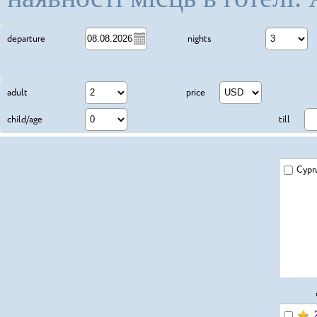
3
departure
nights
adult
price
child/age
till
Cypr