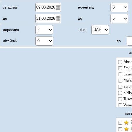
5
заїзд від
ночей від
5
до
до
дорослих
ціна
дітей/вік
до
мі
Abru
Emil
Lazi
Marc
Sardi
Sicily
Tusc
Vene
кат