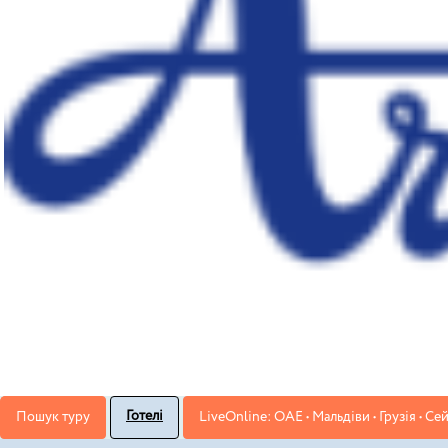
Готелі
Пошук туру
LiveOnline: ОАЕ • Мальдіви • Грузія • Се