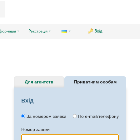
нформація
Реєстрація
Вхід
Для агентств
Приватним особам
Вхід
За номером заявки
По e-mail/телефону
Номер заявки