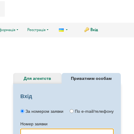
нформація
Реєстрація
Вхід
Для агентств
Приватним особам
Вхід
За номером заявки
По e-mail/телефону
Номер заявки