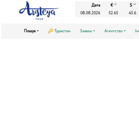
Дата
€
$
08.08.2026
52.65
45.6
Пошук
Туристам
Заявки
Агентство
І