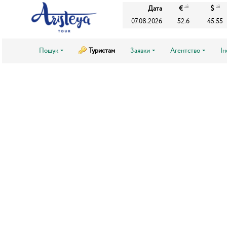
Дата
€
$
07.08.2026
52.6
45.55
Пошук
Туристам
Заявки
Агентство
І