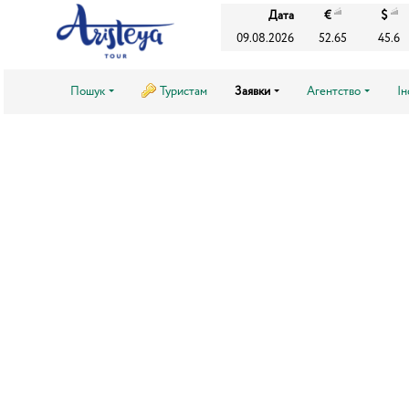
Дата
€
$
09.08.2026
52.65
45.6
Пошук
Туристам
Заявки
Агентство
І