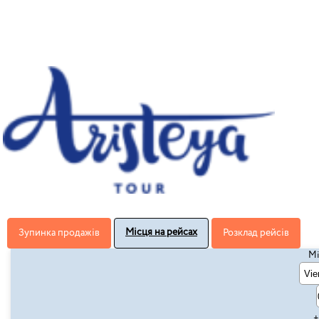
Місця на рейсах
Зупинка продажів
Розклад рейсів
Мі
+