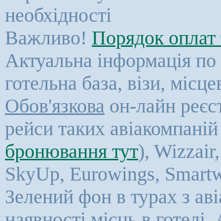
необхідності
Важливо!
Порядок оплат 
Актуальна інформація по к
готельна база, візи, місц
Обов'язкова
он-лайн реєст
рейси таких авіакомпаній 
бронювання тут
), Wizzair
SkyUp,
Eurowings, Smartw
Зелений фон в турах з ав
наявності місць в готелі. 