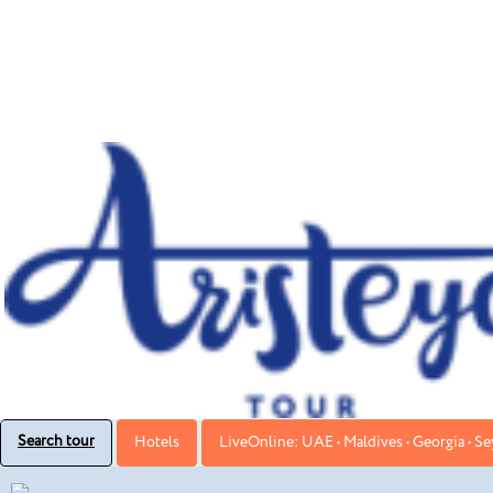
Search tour
Hotels
LiveOnline: UAE • Maldives • Georgia • Sey