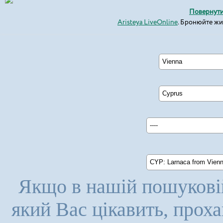
Повернути
Aristeya LiveOnline
. Бронюйте ж
Vienna
Cyprus
----
CYP: Larnaca from Vienna 
Якщо в нашій пошуковій
який Вас цікавить, прох