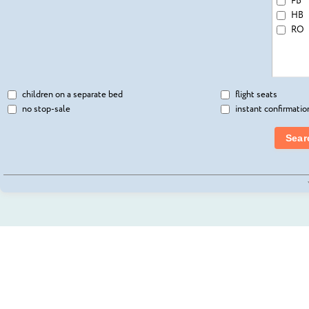
FB
AMATHUS BEACH H
HB
AMATHUS RESIDENC
RO
AMAVI (ADULTS & C
AMETHYST HOTEL 3
AMORGOS BOUTIQU
AMPHORA HOTEL & 
children on a separate bed
flight seats
ANASSA HOTEL 5*
no stop-sale
instant confirmatio
ANASTASIA BEACH 
ANASTASIA HOTEL A
Sear
ANEMI HOTEL & SUI
ANMARIA BEACH HO
ANNABELLE 5*
ANONYMOUS BEACH
ANTHEA HOTEL APT
ANTIGONI HOTEL 3
ANTONIS G HOTEL 
AQUAMARE BEACH 
ASCOS CORAL BEAC
ASTERIAS BEACH HO
AT HERBAL HOTEL 4