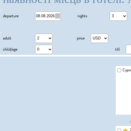
3
departure
nights
adult
price
child/age
till
Cypr