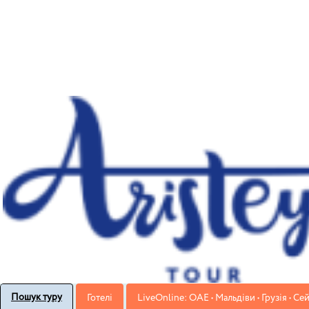
Пошук туру
Готелі
LiveOnline: ОАЕ • Мальдіви • Грузія • Се