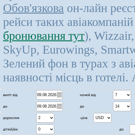
Обов'язкова
он-лайн реєст
рейси таких авіакомпаній 
бронювання тут
), Wizzair
SkyUp,
Eurowings, Smartw
Зелений фон в турах з ав
наявності місць в готелі. 
7
виліт від
ночей від
14
до
до
дорослих
ціна
дітей/вік
до