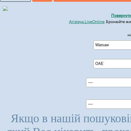
Повернути
Aristeya LiveOnline
. Бронюйте ж
мі
Warsaw
ОАЕ
----
----
Якщо в нашій пошуковій