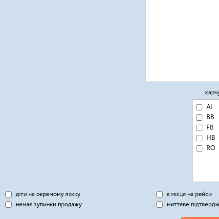
харч
AI
BB
FB
HB
RO
діти на окремому ліжку
є місця на рейси
немає зупинки продажу
миттєве підтверд