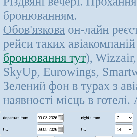
Різдвяні вечері. Прохання
бронюванням.
Обов'язкова
он-лайн реєст
рейси таких авіакомпаній 
бронювання тут
), Wizzair
SkyUp,
Eurowings, Smartw
Зелений фон в турах з ав
наявності місць в готелі. 
7
departure from
nights from
14
till
till