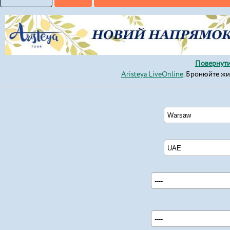
Повернути
Aristeya LiveOnline
. Бронюйте ж
Warsaw
UAE
----
----