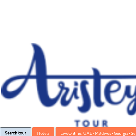
Search tour
Hotels
LiveOnline: UAE • Maldives • Georgia • Sey