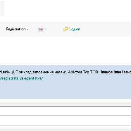
Registration
Log on
і вкінці. Приклад заповнення назви: Арістея Тур ТОВ;
Іванов Іван Іва
/registratsiya-agentstva/