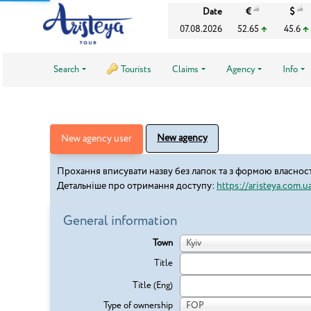
Date
€
$
07.08.2026
52.65
45.6
Search
Tourists
Claims
Agency
Info
New agency
New agency user
Прохання вписувати назву без лапок та з формою власност
Детальніше про отримання доступу:
https://aristeya.com.ua
General information
Town
Kyiv
Title
Title (Eng)
Type of ownership
FOP