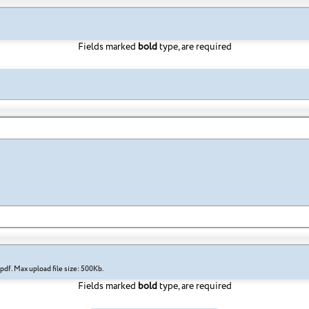
Fields marked
bold
type, are required
Supported file types: doc, docx, jpg, jpeg, pdf. Max upload file size: 500Kb.
Fields marked
bold
type, are required