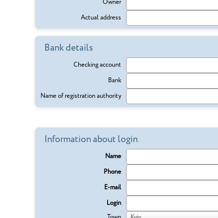
Owner
Actual address
Bank details
Checking account
Bank
Name of registration authority
Information about login
Name
Phone
E-mail
Login
Town
Kyiv